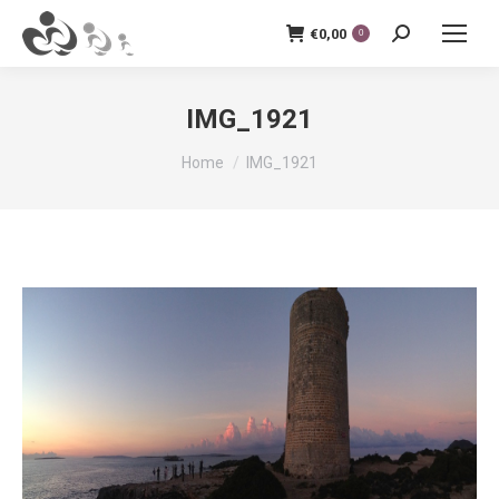
€
0,00
Zoeken:
0
IMG_1921
Je bent hier:
Home
IMG_1921