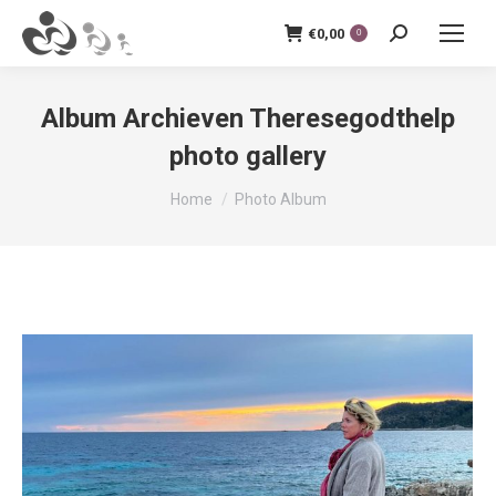
€
0,00
Zoeken:
0
Album Archieven
Theresegodthelp
photo gallery
Je bent hier:
Home
Photo Album